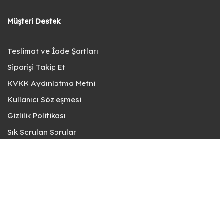
Müşteri Destek
Teslimat ve İade Şartları
Siparişi Takip Et
KVKK Aydınlatma Metni
Kullanıcı Sözleşmesi
Gizlilik Politikası
Sık Sorulan Sorular
Bize Ulaşın
© fotokart 2026 | Koleksiyon ve Hobi Mağazanız