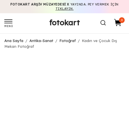
FOTOKART ARŞIV MÜZAYEDESI X
YAYINDA. PEY VERMEK IÇIN
TIKLAYIN.
fotokart
0
MENÜ
Ana Sayfa
/
Antika-Sanat
/
Fotoğraf
/
Kadın ve Çocuk Dış
Mekan Fotoğraf