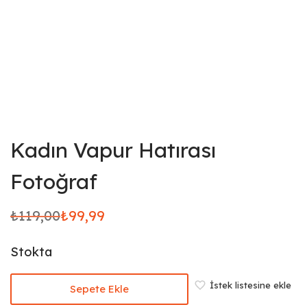
Kadın Vapur Hatırası
Fotoğraf
₺
119,00
₺
99,99
Orijinal
Şu
fiyat:
andaki
Stokta
₺119,00.
fiyat:
₺99,99.
İstek listesine ekle
Sepete Ekle