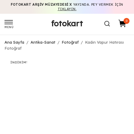
FOTOKART ARŞIV MÜZAYEDESI X
YAYINDA. PEY VERMEK IÇIN
TIKLAYIN.
fotokart
0
MENÜ
Ana Sayfa
/
Antika-Sanat
/
Fotoğraf
/
Kadın Vapur Hatırası
Fotoğraf
İNDIRIM!