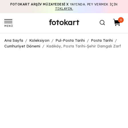
FOTOKART ARŞIV MÜZAYEDESI X
YAYINDA. PEY VERMEK IÇIN
TIKLAYIN.
fotokart
0
MENÜ
Ana Sayfa
/
Koleksiyon
/
Pul-Posta Tarihi
/
Posta Tarihi
/
Cumhuriyet Dönemi
/
Kadıköy, Posta Tarihi-Şehir Damgalı Zarf