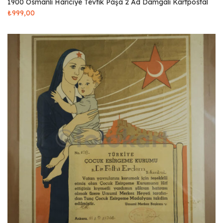
1900 Osmanlı Hariciye Tevfik Paşa 2 Ad Damgalı Kartpostal
₺
999,00