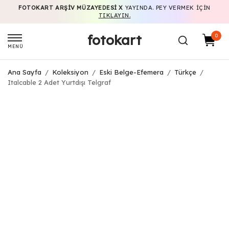
FOTOKART ARŞIV MÜZAYEDESI X
YAYINDA. PEY VERMEK IÇIN
TIKLAYIN.
fotokart
0
MENÜ
Ana Sayfa
/
Koleksiyon
/
Eski Belge-Efemera
/
Türkçe
/
Italcable 2 Adet Yurtdışı Telgraf