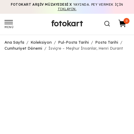
FOTOKART ARŞIV MÜZAYEDESI X
YAYINDA. PEY VERMEK IÇIN
TIKLAYIN.
fotokart
0
MENÜ
Ana Sayfa
/
Koleksiyon
/
Pul-Posta Tarihi
/
Posta Tarihi
/
Cumhuriyet Dönemi
/
İsviçre – Meşhur İnsanlar, Henri Durant