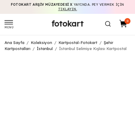
FOTOKART ARŞIV MÜZAYEDESI X
YAYINDA. PEY VERMEK IÇIN
TIKLAYIN.
fotokart
0
MENÜ
Ana Sayfa
/
Koleksiyon
/
Kartpostal-Fotokart
/
Şehir
Kartpostalları
/
İstanbul
/
İstanbul Selimiye Kışlası Kartpostal