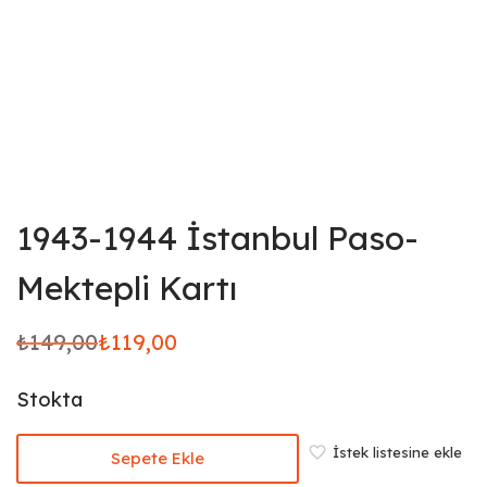
1943-1944 İstanbul Paso-
Mektepli Kartı
₺
149,00
₺
119,00
Orijinal
Şu
fiyat:
andaki
Stokta
₺149,00.
fiyat:
₺119,00.
İstek listesine ekle
Sepete Ekle