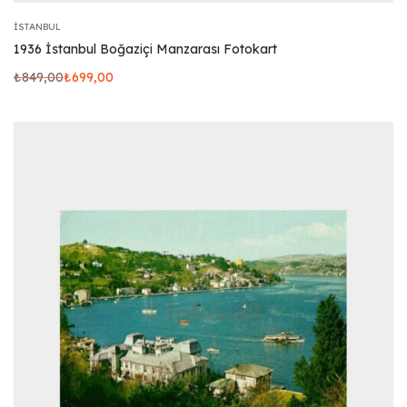
İSTANBUL
1936 İstanbul Boğaziçi Manzarası Fotokart
₺
849,00
₺
699,00