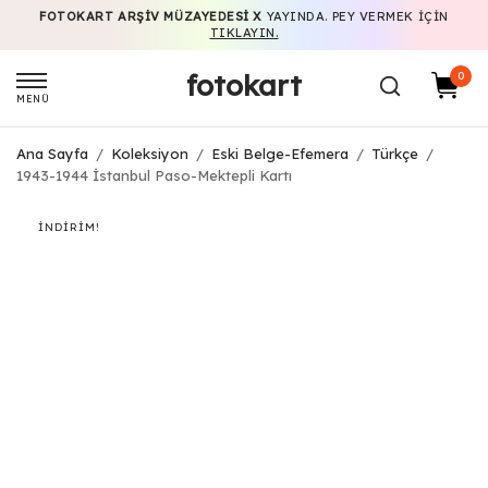
FOTOKART ARŞIV MÜZAYEDESI X
YAYINDA. PEY VERMEK IÇIN
TIKLAYIN.
fotokart
0
MENÜ
Ana Sayfa
/
Koleksiyon
/
Eski Belge-Efemera
/
Türkçe
/
1943-1944 İstanbul Paso-Mektepli Kartı
İNDIRIM!