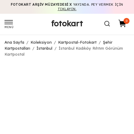
FOTOKART ARŞIV MÜZAYEDESI X
YAYINDA. PEY VERMEK IÇIN
TIKLAYIN.
fotokart
0
MENÜ
Ana Sayfa
/
Koleksiyon
/
Kartpostal-Fotokart
/
Şehir
Kartpostalları
/
İstanbul
/
İstanbul Kadıköy Rıhtım Görünüm
Kartpostal