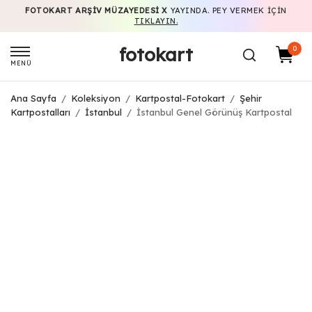
FOTOKART ARŞIV MÜZAYEDESI X
YAYINDA. PEY VERMEK IÇIN
TIKLAYIN.
fotokart
0
MENÜ
Ana Sayfa
/
Koleksiyon
/
Kartpostal-Fotokart
/
Şehir
Kartpostalları
/
İstanbul
/
İstanbul Genel Görünüş Kartpostal