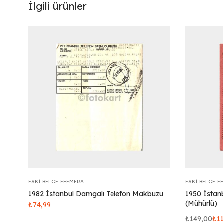
İlgili ürünler
ESKI BELGE-EFEMERA
ESKI BELGE-E
1982 İstanbul Damgalı Telefon Makbuzu
1950 İstan
(Mühürlü)
₺
74,99
₺
149,00
₺
1