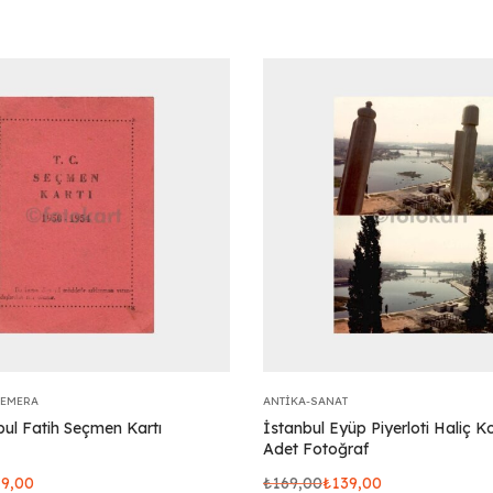
FEMERA
ANTIKA-SANAT
bul Fatih Seçmen Kartı
İstanbul Eyüp Piyerloti Haliç K
Adet Fotoğraf
19,00
₺
169,00
₺
139,00