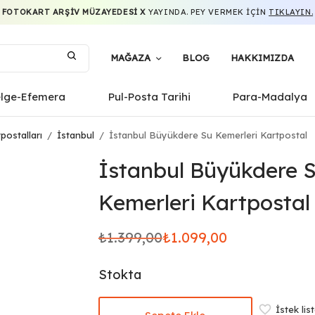
FOTOKART ARŞIV MÜZAYEDESI X
YAYINDA. PEY VERMEK IÇIN
TIKLAYIN.
MAĞAZA
BLOG
HAKKIMIZDA
elge-Efemera
Pul-Posta Tarihi
Para-Madalya
postalları
/
İstanbul
/
İstanbul Büyükdere Su Kemerleri Kartpostal
İstanbul Büyükdere 
Kemerleri Kartpostal
₺
1.399,00
₺
1.099,00
Orijinal
Şu andaki
fiyat:
fiyat:
Stokta
₺1.399,00.
₺1.099,00.
İstek lis