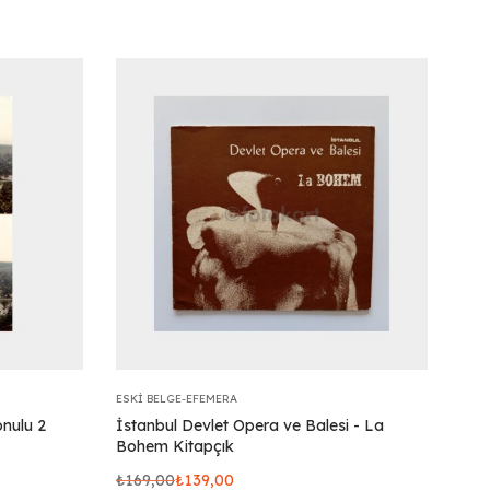
ESKI BELGE-EFEMERA
onulu 2
İstanbul Devlet Opera ve Balesi - La
Bohem Kitapçık
₺
169,00
₺
139,00