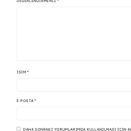
DEĞERLENDIRMENIZ
*
İSIM
*
E-POSTA
*
DAHA SONRAKI YORUMLARIMDA KULLANILMASI IÇIN ADI