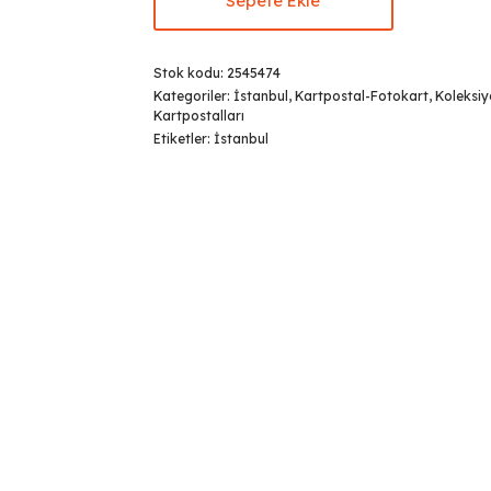
Sepete Ekle
Stok kodu:
2545474
Kategoriler:
İstanbul
,
Kartpostal-Fotokart
,
Koleksi
Kartpostalları
Etiketler:
İstanbul