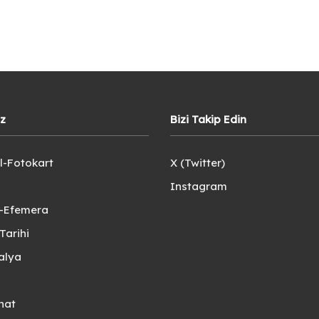
iz
Bizi Takip Edin
l-Fotokart
X (Twitter)
Instagram
e-Efemera
Tarihi
alya
nat