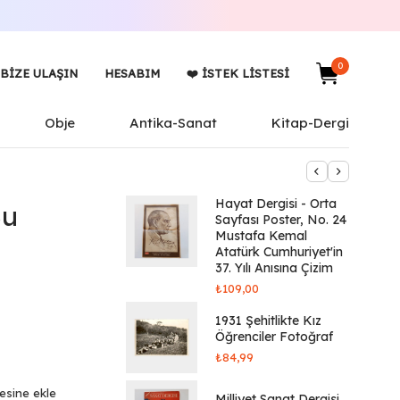
0
BIZE ULAŞIN
HESABIM
❤️ İSTEK LISTESI
Obje
Antika-Sanat
Kitap-Dergi
Hayat Dergisi - Orta
Su
Sayfası Poster, No. 24
Mustafa Kemal
Atatürk Cumhuriyet'in
37. Yılı Anısına Çizim
₺
109,00
1931 Şehitlikte Kız
Öğrenciler Fotoğraf
₺
84,99
tesine ekle
Milliyet Sanat Dergisi