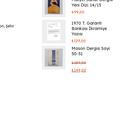
Yeni Dizi: 14/15
₺
99,00
1970 T. Garanti
yon
,
Şehir
Bankası İkramiye
Yazısı
₺
129,00
Mason Dergisi Sayı:
50-51
₺
189,00
₺
149,00