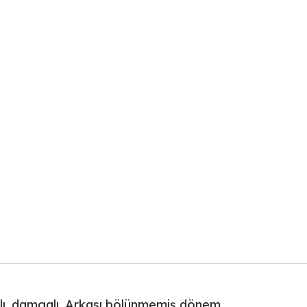
ılı, damgalı. Arkası bölünmemiş dönem.