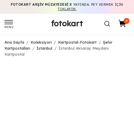
FOTOKART ARŞIV MÜZAYEDESI X
YAYINDA. PEY VERMEK IÇIN
TIKLAYIN.
fotokart
0
MENÜ
Ana Sayfa
/
Koleksiyon
/
Kartpostal-Fotokart
/
Şehir
Kartpostalları
/
İstanbul
/
İstanbul Aksaray Meydanı
Kartpostal