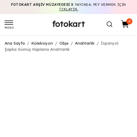
FOTOKART ARŞIV MÜZAYEDESI X
YAYINDA. PEY VERMEK IÇIN
TIKLAYIN.
fotokart
0
MENÜ
Ana Sayfa
/
Koleksiyon
/
Obje
/
Anahtarlık
/
İspanyol
Şapka Gümüş Kaplama Anahtarlık