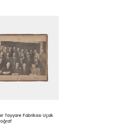
hir Tayyare Fabrikası Uçak
toğraf