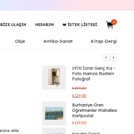
0
BIZE ULAŞIN
HESABIM
❤️ İSTEK LISTESI
Obje
Antika-Sanat
Kitap-Dergi
1970 İzmir Genç Kız -
Foto Hamza Rüstem
Fotoğraf
₺
159,00
₺
129,00
Burhaniye-Ören
Öğretmenler Mahallesi
Kartpostal
₺
129,00
tesine ekle
Kırşehir Genel