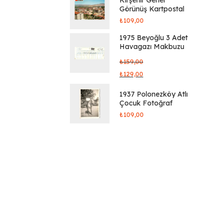
Görünüş Kartpostal
₺
109,00
1975 Beyoğlu 3 Adet
Havagazı Makbuzu
₺
159,00
₺
129,00
1937 Polonezköy Atlı
Çocuk Fotoğraf
₺
109,00