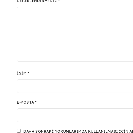
DEĞERLENDIRMENIZ
*
İSIM
*
E-POSTA
*
DAHA SONRAKI YORUMLARIMDA KULLANILMASI IÇIN ADI