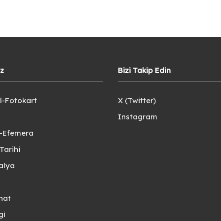
iz
Bizi Takip Edin
l-Fotokart
X (Twitter)
Instagram
e-Efemera
Tarihi
alya
nat
gi