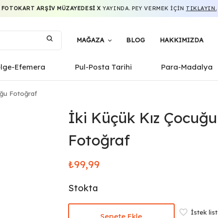
FOTOKART ARŞIV MÜZAYEDESI X
YAYINDA. PEY VERMEK IÇIN
TIKLAYIN.
MAĞAZA
BLOG
HAKKIMIZDA
elge-Efemera
Pul-Posta Tarihi
Para-Madalya
ğu Fotoğraf
İki Küçük Kız Çocuğu
Fotoğraf
₺
99,99
Stokta
İstek lis
Sepete Ekle