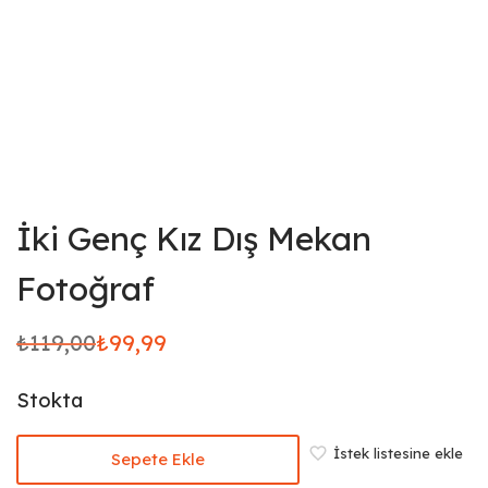
İki Genç Kız Dış Mekan
Fotoğraf
₺
119,00
₺
99,99
Orijinal
Şu
fiyat:
andaki
Stokta
₺119,00.
fiyat:
₺99,99.
İstek listesine ekle
Sepete Ekle