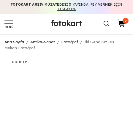
FOTOKART ARŞIV MÜZAYEDESI X
YAYINDA. PEY VERMEK IÇIN
TIKLAYIN.
fotokart
0
MENÜ
Ana Sayfa
/
Antika-Sanat
/
Fotoğraf
/
İki Genç Kız Dış
Mekan Fotoğraf
İNDIRIM!