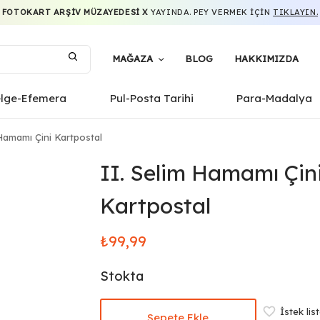
FOTOKART ARŞIV MÜZAYEDESI X
YAYINDA. PEY VERMEK IÇIN
TIKLAYIN.
MAĞAZA
BLOG
HAKKIMIZDA
elge-Efemera
Pul-Posta Tarihi
Para-Madalya
Hamamı Çini Kartpostal
II. Selim Hamamı Çin
Kartpostal
₺
99,99
Stokta
İstek lis
Sepete Ekle