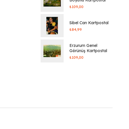
₺
109,00
Sibel Can Kartpostal
₺
84,99
Erzurum Genel
Görünüş Kartpostal
₺
109,00