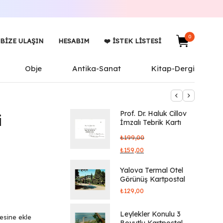
0
BIZE ULAŞIN
HESABIM
❤️ İSTEK LISTESI
Obje
Antika-Sanat
Kitap-Dergi
Prof. Dr. Haluk Cillov
i
İmzalı Tebrik Kartı
₺
199,00
₺
159,00
Yalova Termal Otel
Görünüş Kartpostal
₺
129,00
Leylekler Konulu 3
tesine ekle
Boyutlu Kartpostal