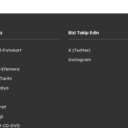
iz
Bizi Takip Edin
l-Fotokart
X (Twitter)
Instagram
e-Efemera
Tarihi
alya
nat
gi
et-CD-DVD