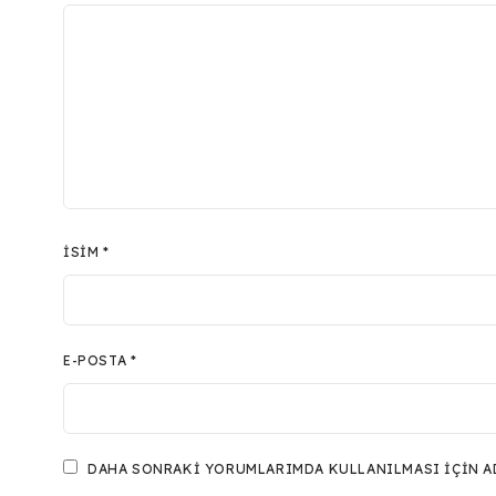
İSIM
*
E-POSTA
*
DAHA SONRAKI YORUMLARIMDA KULLANILMASI IÇIN ADI