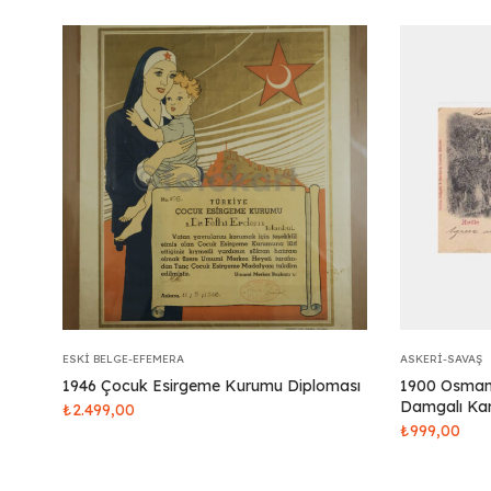
ESKI BELGE-EFEMERA
ASKERI-SAVAŞ
1946 Çocuk Esirgeme Kurumu Diploması
1900 Osmanl
Damgalı Kar
₺
2.499,00
₺
999,00