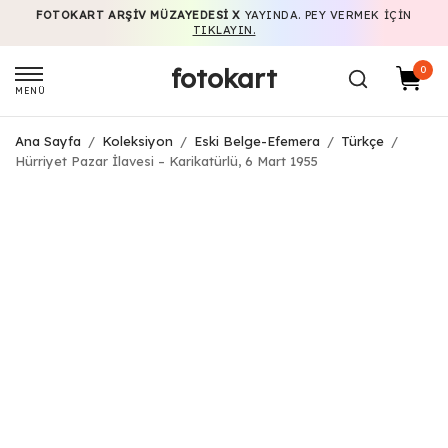
FOTOKART ARŞIV MÜZAYEDESI X
YAYINDA. PEY VERMEK IÇIN
TIKLAYIN.
fotokart
0
MENÜ
Ana Sayfa
/
Koleksiyon
/
Eski Belge-Efemera
/
Türkçe
/
Hürriyet Pazar İlavesi – Karikatürlü, 6 Mart 1955