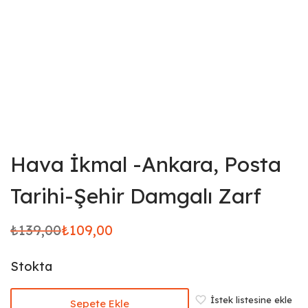
Hava İkmal -Ankara, Posta
Tarihi-Şehir Damgalı Zarf
₺
139,00
₺
109,00
Orijinal
Şu
fiyat:
andaki
Stokta
₺139,00.
fiyat:
₺109,00.
İstek listesine ekle
Sepete Ekle