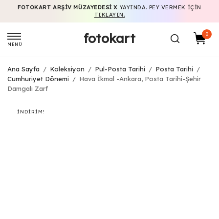
FOTOKART ARŞIV MÜZAYEDESI X
YAYINDA. PEY VERMEK IÇIN
TIKLAYIN.
fotokart
0
MENÜ
Ana Sayfa
/
Koleksiyon
/
Pul-Posta Tarihi
/
Posta Tarihi
/
Cumhuriyet Dönemi
/
Hava İkmal -Ankara, Posta Tarihi-Şehir
Damgalı Zarf
İNDIRIM!