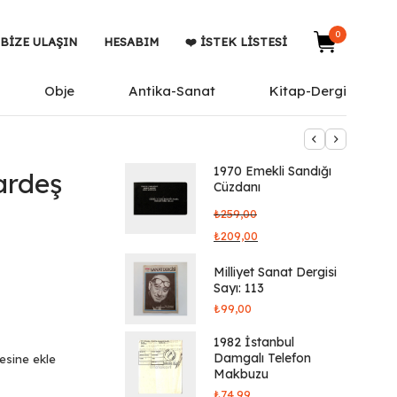
0
BIZE ULAŞIN
HESABIM
❤️ İSTEK LISTESI
Obje
Antika-Sanat
Kitap-Dergi
1970 Emekli Sandığı
Kardeş
Cüzdanı
₺
259,00
₺
209,00
Milliyet Sanat Dergisi
Sayı: 113
₺
99,00
1982 İstanbul
Damgalı Telefon
tesine ekle
Makbuzu
₺
74,99