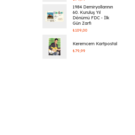
1984 Demiryollarının
60. Kuruluş Yıl
Dönümü FDC - İlk
Gün Zarfı
₺
109,00
Keremcem Kartpostal
₺
79,99