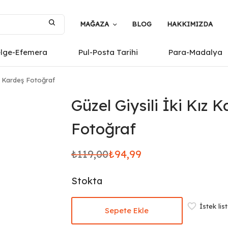
MAĞAZA
BLOG
HAKKIMIZDA
elge-Efemera
Pul-Posta Tarihi
Para-Madalya
ız Kardeş Fotoğraf
Güzel Giysili İki Kız 
Fotoğraf
₺
119,00
₺
94,99
Orijinal
Şu
fiyat:
andaki
Stokta
₺119,00.
fiyat:
₺94,99.
İstek lis
Sepete Ekle