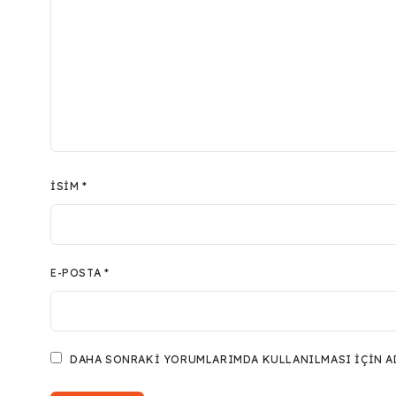
İSIM
*
E-POSTA
*
DAHA SONRAKI YORUMLARIMDA KULLANILMASI IÇIN ADI