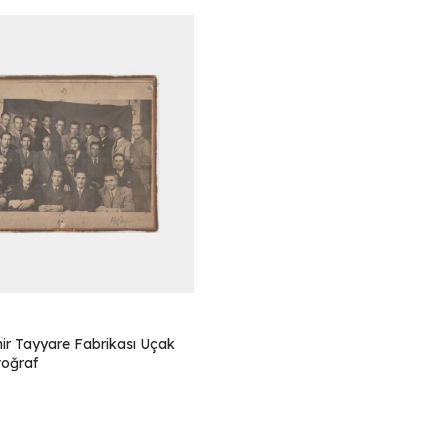
hir Tayyare Fabrikası Uçak
toğraf