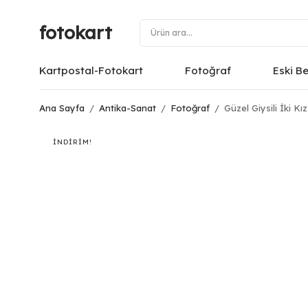
fotokart
Kartpostal-Fotokart
Fotoğraf
Eski B
Ana Sayfa
/
Antika-Sanat
/
Fotoğraf
/
Güzel Giysili İki K
İNDIRIM!