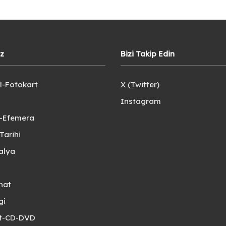
iz
Bizi Takip Edin
l-Fotokart
X (Twitter)
Instagram
e-Efemera
Tarihi
alya
nat
gi
et-CD-DVD