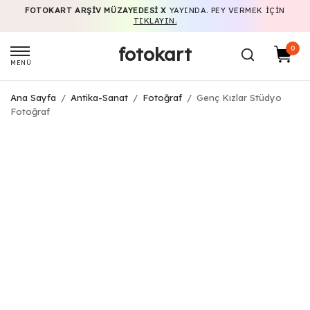
FOTOKART ARŞIV MÜZAYEDESI X
YAYINDA. PEY VERMEK IÇIN
TIKLAYIN.
fotokart
0
MENÜ
Ana Sayfa
/
Antika-Sanat
/
Fotoğraf
/
Genç Kızlar Stüdyo
Fotoğraf