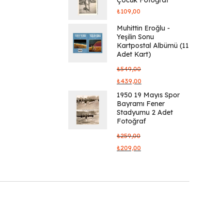
₺
109,00
Muhittin Eroğlu -
Yeşilin Sonu
Kartpostal Albümü (11
Adet Kart)
₺
549,00
₺
439,00
1950 19 Mayıs Spor
Bayramı Fener
Stadyumu 2 Adet
Fotoğraf
₺
259,00
₺
209,00