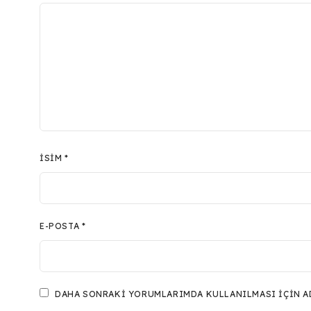
İSIM
*
E-POSTA
*
DAHA SONRAKI YORUMLARIMDA KULLANILMASI IÇIN ADI