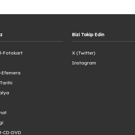
iz
Bizi Takip Edin
l-Fotokart
X (Twitter)
Instagram
e-Efemera
Tarihi
alya
nat
gi
et-CD-DVD