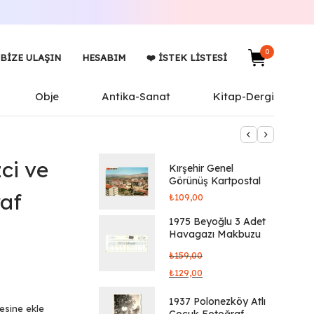
0
BIZE ULAŞIN
HESABIM
❤️ İSTEK LISTESI
Obje
Antika-Sanat
Kitap-Dergi
ci ve
Kırşehir Genel
Görünüş Kartpostal
raf
₺
109,00
1975 Beyoğlu 3 Adet
Havagazı Makbuzu
₺
159,00
₺
129,00
1937 Polonezköy Atlı
tesine ekle
Çocuk Fotoğraf