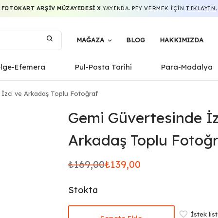
FOTOKART ARŞIV MÜZAYEDESI X
YAYINDA. PEY VERMEK IÇIN
TIKLAYIN.
MAĞAZA
BLOG
HAKKIMIZDA
elge-Efemera
Pul-Posta Tarihi
Para-Madalya
İzci ve Arkadaş Toplu Fotoğraf
Gemi Güvertesinde İz
Arkadaş Toplu Fotoğ
₺
169,00
₺
139,00
Orijinal
Şu
fiyat:
andaki
Stokta
₺169,00.
fiyat:
₺139,00.
İstek lis