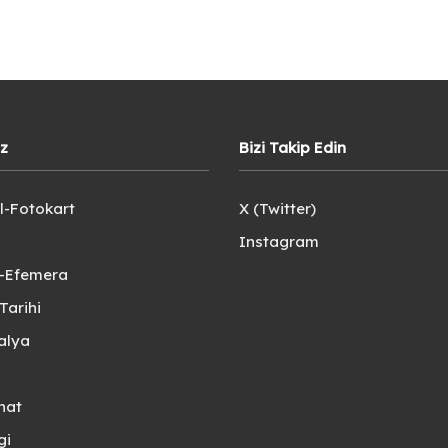
iz
Bizi Takip Edin
l-Fotokart
X (Twitter)
Instagram
e-Efemera
Tarihi
alya
nat
gi