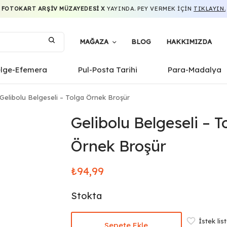
FOTOKART ARŞIV MÜZAYEDESI X
YAYINDA. PEY VERMEK IÇIN
TIKLAYIN.
MAĞAZA
BLOG
HAKKIMIZDA
elge-Efemera
Pul-Posta Tarihi
Para-Madalya
Gelibolu Belgeseli – Tolga Örnek Broşür
Gelibolu Belgeseli – T
Örnek Broşür
₺
94,99
Stokta
İstek lis
Sepete Ekle