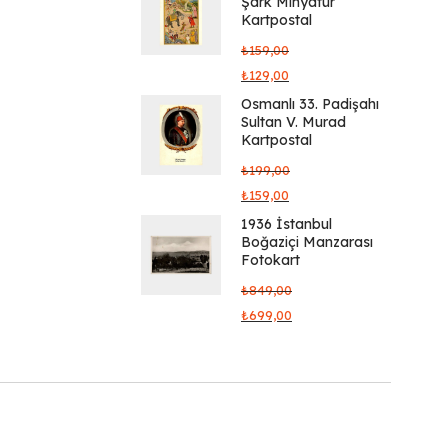
Şark Minyatür
Kartpostal
₺
159,00
₺
129,00
Osmanlı 33. Padişahı
Sultan V. Murad
Kartpostal
₺
199,00
₺
159,00
1936 İstanbul
Boğaziçi Manzarası
Fotokart
₺
849,00
₺
699,00