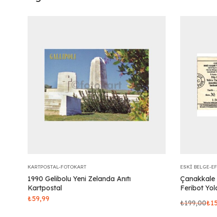
KARTPOSTAL-FOTOKART
ESKI BELGE-E
1990 Gelibolu Yeni Zelanda Anıtı
Çanakkale 
Kartpostal
Feribot Yol
₺
59,99
₺
199,00
₺
1