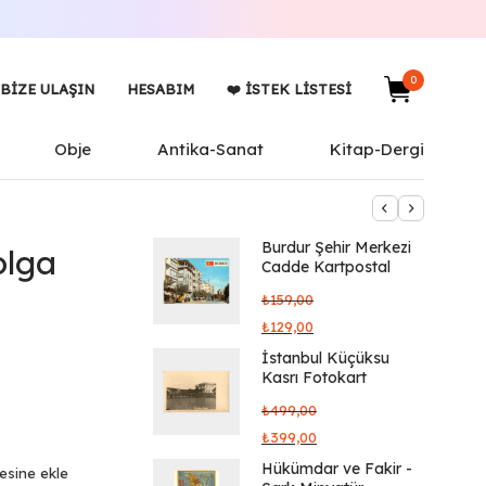
0
BIZE ULAŞIN
HESABIM
❤️ İSTEK LISTESI
Obje
Antika-Sanat
Kitap-Dergi
Burdur Şehir Merkezi
olga
Cadde Kartpostal
₺
159,00
₺
129,00
İstanbul Küçüksu
Kasrı Fotokart
₺
499,00
₺
399,00
Hükümdar ve Fakir -
tesine ekle