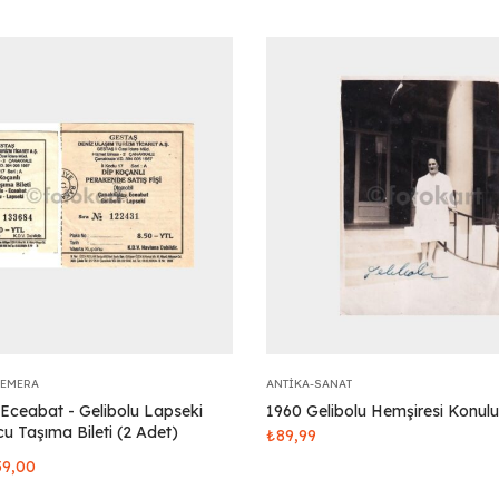
FEMERA
ANTIKA-SANAT
Eceabat - Gelibolu Lapseki
1960 Gelibolu Hemşiresi Konul
cu Taşıma Bileti (2 Adet)
₺
89,99
59,00