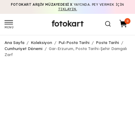
FOTOKART ARŞIV MÜZAYEDESI X
YAYINDA. PEY VERMEK IÇIN
TIKLAYIN.
fotokart
0
MENÜ
Ana Sayfa
/
Koleksiyon
/
Pul-Posta Tarihi
/
Posta Tarihi
/
Cumhuriyet Dönemi
/
Gar-Erzurum, Posta Tarihi-Şehir Damgalı
Zarf