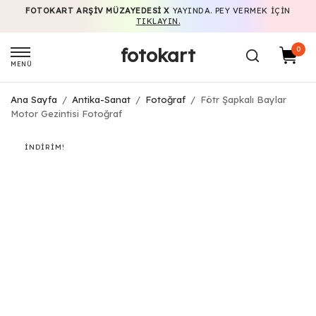
FOTOKART ARŞIV MÜZAYEDESI X
YAYINDA. PEY VERMEK IÇIN
TIKLAYIN.
fotokart
0
MENÜ
Ana Sayfa
/
Antika-Sanat
/
Fotoğraf
/
Fötr Şapkalı Baylar
Motor Gezintisi Fotoğraf
İNDIRIM!