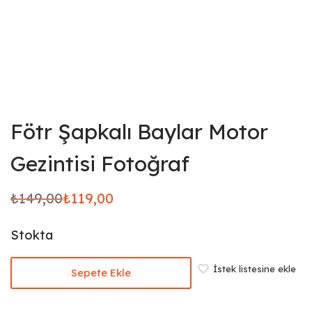
Fötr Şapkalı Baylar Motor
Gezintisi Fotoğraf
₺
149,00
₺
119,00
Orijinal
Şu
fiyat:
andaki
Stokta
₺149,00.
fiyat:
₺119,00.
İstek listesine ekle
Sepete Ekle