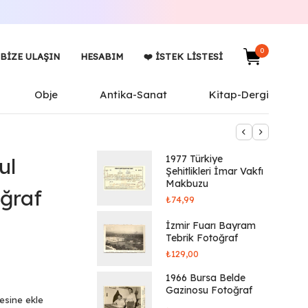
0
BIZE ULAŞIN
HESABIM
❤️ İSTEK LISTESI
Obje
Antika-Sanat
Kitap-Dergi
1977 Türkiye
ul
Şehitlikleri İmar Vakfı
Makbuzu
ğraf
₺
74,99
İzmir Fuarı Bayram
Tebrik Fotoğraf
₺
129,00
1966 Bursa Belde
Gazinosu Fotoğraf
tesine ekle