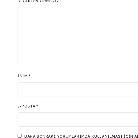
DEĞERLENDIRMENIZ
*
İSIM
*
E-POSTA
*
DAHA SONRAKI YORUMLARIMDA KULLANILMASI IÇIN ADI