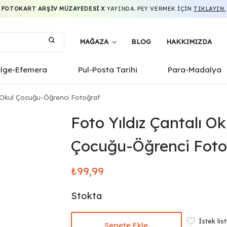
FOTOKART ARŞIV MÜZAYEDESI X
YAYINDA. PEY VERMEK IÇIN
TIKLAYIN.
MAĞAZA
BLOG
HAKKIMIZDA
elge-Efemera
Pul-Posta Tarihi
Para-Madalya
ı Okul Çocuğu-Öğrenci Fotoğraf
Foto Yıldız Çantalı Ok
Çocuğu-Öğrenci Foto
₺
99,99
Stokta
İstek lis
Sepete Ekle