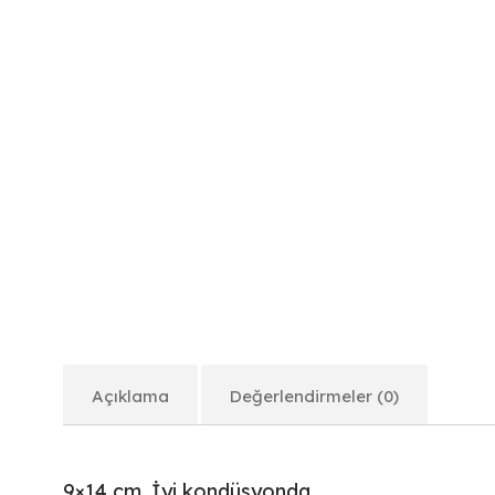
Açıklama
Değerlendirmeler (0)
9×14 cm. İyi kondüsyonda.