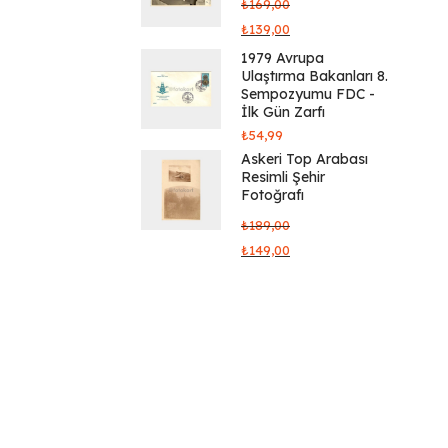
₺
169,00
₺
139,00
1979 Avrupa
Ulaştırma Bakanları 8.
Sempozyumu FDC -
İlk Gün Zarfı
₺
54,99
Askeri Top Arabası
Resimli Şehir
Fotoğrafı
₺
189,00
₺
149,00