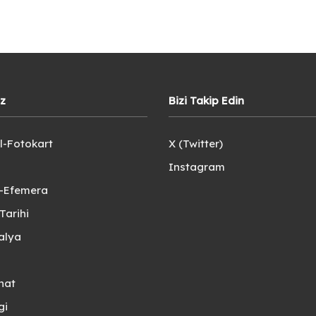
iz
Bizi Takip Edin
l-Fotokart
X (Twitter)
Instagram
e-Efemera
Tarihi
alya
nat
gi