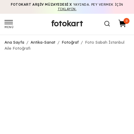
FOTOKART ARŞIV MÜZAYEDESI X
YAYINDA. PEY VERMEK IÇIN
TIKLAYIN.
fotokart
0
MENÜ
Ana Sayfa
/
Antika-Sanat
/
Fotoğraf
/
Foto Sabah İstanbul
Aile Fotoğrafı