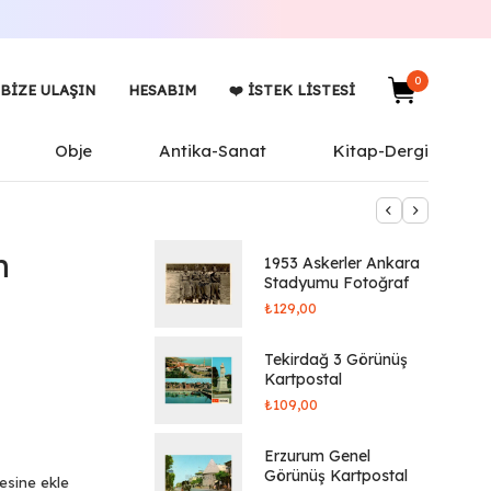
0
BIZE ULAŞIN
HESABIM
❤️ İSTEK LISTESI
Obje
Antika-Sanat
Kitap-Dergi
n
1953 Askerler Ankara
Stadyumu Fotoğraf
₺
129,00
Tekirdağ 3 Görünüş
Kartpostal
₺
109,00
Erzurum Genel
Görünüş Kartpostal
tesine ekle