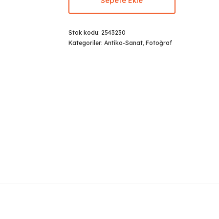
Sepete Ekle
Stok kodu:
2543230
Kategoriler:
Antika-Sanat
,
Fotoğraf