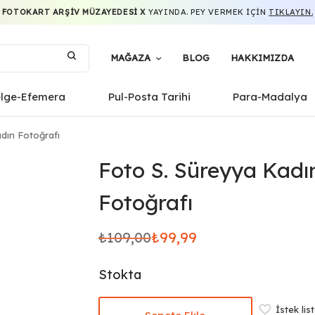
FOTOKART ARŞIV MÜZAYEDESI X
YAYINDA. PEY VERMEK IÇIN
TIKLAYIN.
MAĞAZA
BLOG
HAKKIMIZDA
elge-Efemera
Pul-Posta Tarihi
Para-Madalya
dın Fotoğrafı
Foto S. Süreyya Kadı
Fotoğrafı
₺
109,00
₺
99,99
Orijinal
Şu
fiyat:
andaki
Stokta
₺109,00.
fiyat:
₺99,99.
İstek lis