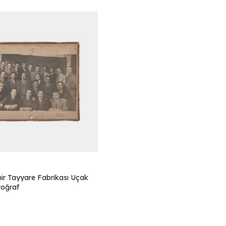
hir Tayyare Fabrikası Uçak
toğraf