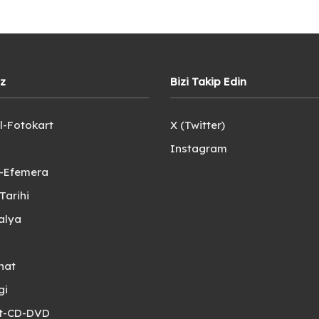
iz
Bizi Takip Edin
l-Fotokart
X (Twitter)
Instagram
e-Efemera
Tarihi
alya
nat
gi
et-CD-DVD