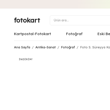
fotokart
Kartpostal-Fotokart
Fotoğraf
Eski B
Ana Sayfa
/
Antika-Sanat
/
Fotoğraf
/
Foto S. Süreyya Ka
İNDIRIM!