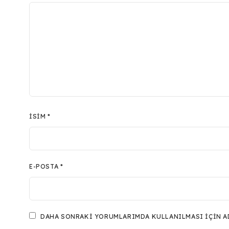
İSIM
*
E-POSTA
*
DAHA SONRAKI YORUMLARIMDA KULLANILMASI IÇIN ADI