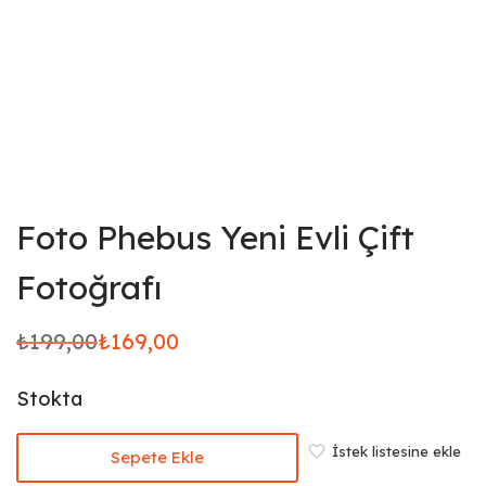
Foto Phebus Yeni Evli Çift
Fotoğrafı
₺
199,00
₺
169,00
Orijinal
Şu
fiyat:
andaki
Stokta
₺199,00.
fiyat:
₺169,00.
İstek listesine ekle
Sepete Ekle