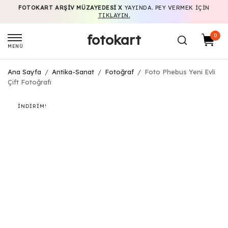
FOTOKART ARŞIV MÜZAYEDESI X
YAYINDA. PEY VERMEK IÇIN
TIKLAYIN.
fotokart
0
MENÜ
Ana Sayfa
/
Antika-Sanat
/
Fotoğraf
/
Foto Phebus Yeni Evli
Çift Fotoğrafı
İNDIRIM!