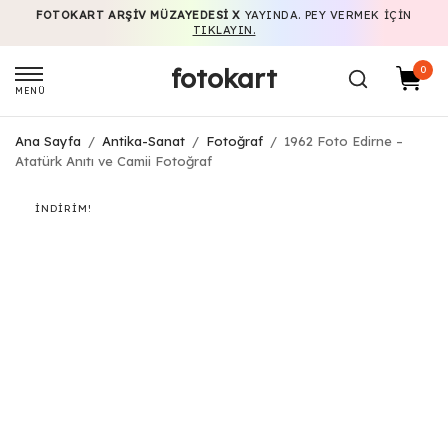
FOTOKART ARŞIV MÜZAYEDESI X
YAYINDA. PEY VERMEK IÇIN
TIKLAYIN.
fotokart
0
MENÜ
Ana Sayfa
/
Antika-Sanat
/
Fotoğraf
/
1962 Foto Edirne –
Atatürk Anıtı ve Camii Fotoğraf
İNDIRIM!