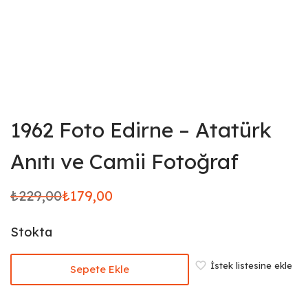
1962 Foto Edirne – Atatürk
Anıtı ve Camii Fotoğraf
₺
229,00
₺
179,00
Orijinal
Şu
fiyat:
andaki
Stokta
₺229,00.
fiyat:
₺179,00.
İstek listesine ekle
Sepete Ekle