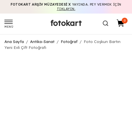
FOTOKART ARŞIV MÜZAYEDESI X
YAYINDA. PEY VERMEK IÇIN
TIKLAYIN.
fotokart
0
MENÜ
Ana Sayfa
/
Antika-Sanat
/
Fotoğraf
/
Foto Coşkun Bartın
Yeni Evli Çift Fotoğrafı