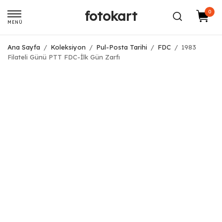
fotokart
0
MENÜ
Ana Sayfa
/
Koleksiyon
/
Pul-Posta Tarihi
/
FDC
/
1983
Filateli Günü PTT FDC-İlk Gün Zarfı