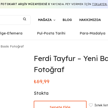
FOTOKART ARŞIV MÜZAYEDESI X
YAYINDA. PEY VERMEK IÇIN
TIKLAYIN.
MAĞAZA
BLOG
HAKKIMIZDA
elge-Efemera
Pul-Posta Tarihi
Para-Madalya
 Baskı Fotoğraf
Ferdi Tayfur – Yeni B
Fotoğraf
₺
69,99
Stokta
İstek lis
Sepete Ekle