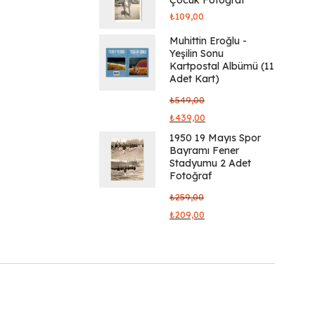
₺
109,00
Muhittin Eroğlu -
Yeşilin Sonu
Kartpostal Albümü (11
Adet Kart)
₺
549,00
₺
439,00
1950 19 Mayıs Spor
Bayramı Fener
Stadyumu 2 Adet
Fotoğraf
₺
259,00
₺
209,00