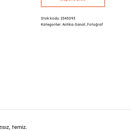
Stok kodu:
2545093
Kategoriler:
Antika-Sanat
,
Fotoğraf
sız, temiz.