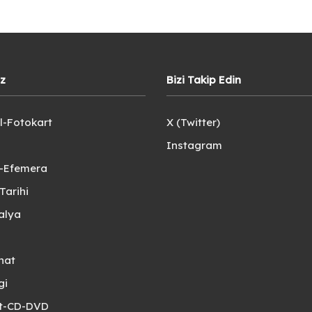
iz
Bizi Takip Edin
l-Fotokart
X (Twitter)
Instagram
e-Efemera
Tarihi
alya
nat
gi
et-CD-DVD