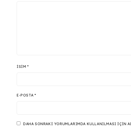
İSIM
*
E-POSTA
*
DAHA SONRAKI YORUMLARIMDA KULLANILMASI IÇIN ADI