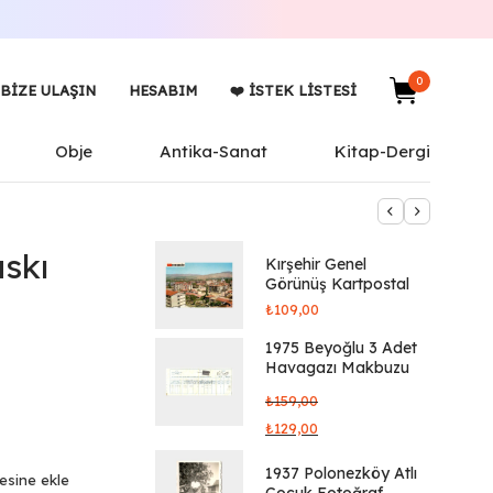
0
BIZE ULAŞIN
HESABIM
❤️ İSTEK LISTESI
Obje
Antika-Sanat
Kitap-Dergi
askı
Kırşehir Genel
Görünüş Kartpostal
₺
109,00
1975 Beyoğlu 3 Adet
Havagazı Makbuzu
₺
159,00
₺
129,00
1937 Polonezköy Atlı
tesine ekle
Çocuk Fotoğraf