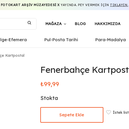
FOTOKART ARŞIV MÜZAYEDESI X
YAYINDA. PEY VERMEK IÇIN
TIKLAYIN.
MAĞAZA
BLOG
HAKKIMIZDA
elge-Efemera
Pul-Posta Tarihi
Para-Madalya
e Kartpostal
Fenerbahçe Kartpost
₺
99,99
Stokta
İstek lis
Sepete Ekle