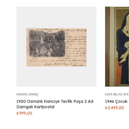
ASKERI-SAVAŞ
ESKI BELGE-EF
1900 Osmanlı Hariciye Tevfik Paşa 2 Ad
1946 Çocuk 
Damgalı Kartpostal
₺
2.499,00
₺
999,00