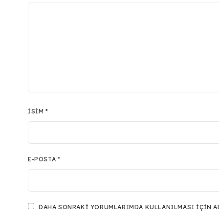
İSIM
*
E-POSTA
*
DAHA SONRAKI YORUMLARIMDA KULLANILMASI IÇIN ADI