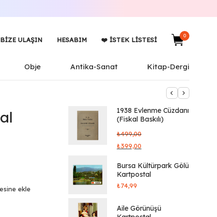
0
BIZE ULAŞIN
HESABIM
❤️ İSTEK LISTESI
Obje
Antika-Sanat
Kitap-Dergi
1938 Evlenme Cüzdanı
al
(Fiskal Baskılı)
₺
499,00
₺
399,00
Bursa Kültürpark Gölü
Kartpostal
₺
74,99
tesine ekle
Aile Görünüşü
Kartpostal