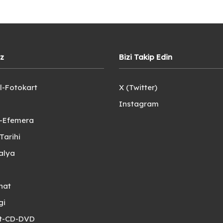
iz
Bizi Takip Edin
l-Fotokart
X (Twitter)
Instagram
e-Efemera
Tarihi
alya
nat
gi
et-CD-DVD