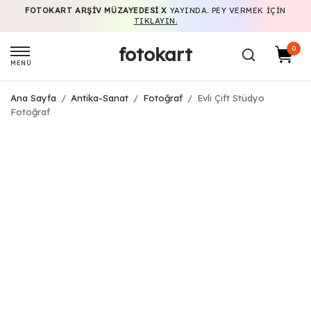
FOTOKART ARŞIV MÜZAYEDESI X
YAYINDA. PEY VERMEK IÇIN
TIKLAYIN.
fotokart
0
MENÜ
Ana Sayfa
/
Antika-Sanat
/
Fotoğraf
/
Evli Çift Stüdyo
Fotoğraf