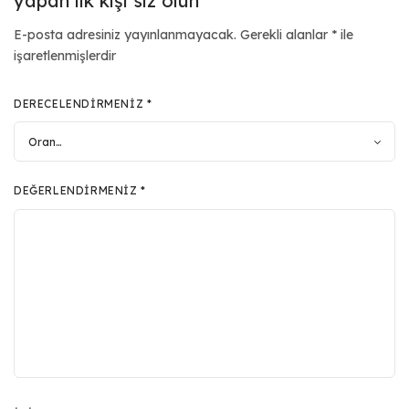
yapan ilk kişi siz olun
E-posta adresiniz yayınlanmayacak.
Gerekli alanlar
*
ile
işaretlenmişlerdir
DERECELENDIRMENIZ
*
DEĞERLENDIRMENIZ
*