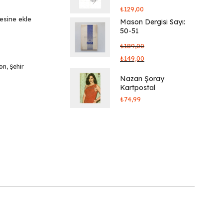
₺
129,00
tesine ekle
Mason Dergisi Sayı:
50-51
₺
189,00
₺
149,00
yon
,
Şehir
Nazan Şoray
Kartpostal
₺
74,99