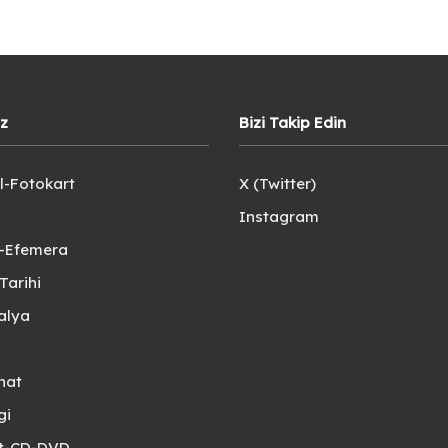
iz
Bizi Takip Edin
l-Fotokart
X (Twitter)
Instagram
e-Efemera
Tarihi
alya
nat
gi
et-CD-DVD