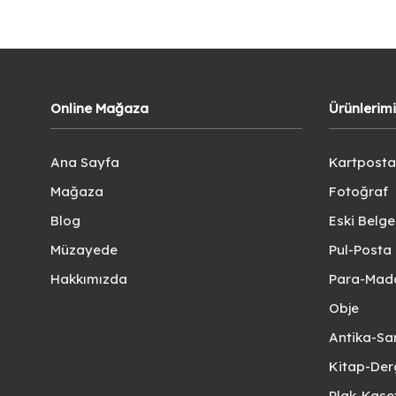
Online Mağaza
Ürünlerim
Ana Sayfa
Kartposta
Mağaza
Fotoğraf
Blog
Eski Belg
Müzayede
Pul-Posta 
Hakkımızda
Para-Mad
Obje
Antika-Sa
Kitap-Der
Plak-Kas