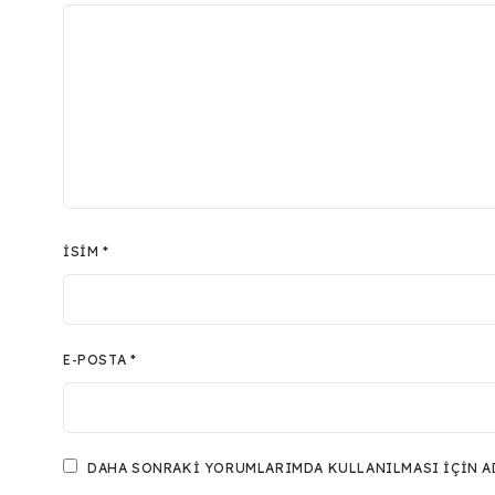
İSIM
*
E-POSTA
*
DAHA SONRAKI YORUMLARIMDA KULLANILMASI IÇIN ADI