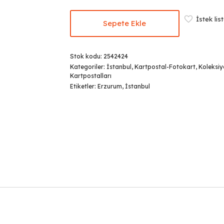
₺849,00.
İstek lis
Sepete Ekle
Stok kodu:
2542424
Kategoriler:
İstanbul
,
Kartpostal-Fotokart
,
Koleksi
Kartpostalları
Etiketler:
Erzurum
,
İstanbul