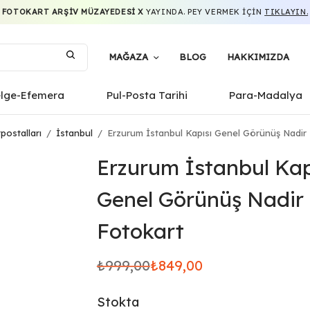
FOTOKART ARŞIV MÜZAYEDESI X
YAYINDA. PEY VERMEK IÇIN
TIKLAYIN.
MAĞAZA
BLOG
HAKKIMIZDA
elge-Efemera
Pul-Posta Tarihi
Para-Madalya
postalları
/
İstanbul
/
Erzurum İstanbul Kapısı Genel Görünüş Nadir
Erzurum İstanbul Kap
Genel Görünüş Nadir
Fotokart
₺
999,00
₺
849,00
Orijinal
Şu
fiyat:
andaki
Stokta
₺999,00.
fiyat: