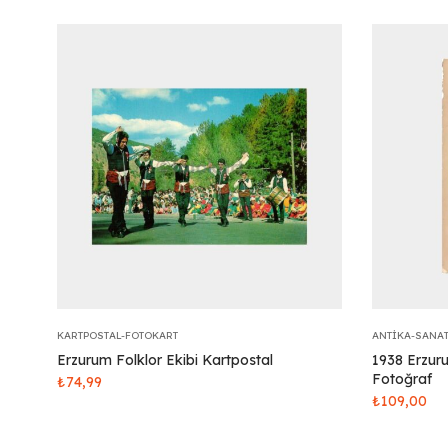
KARTPOSTAL-FOTOKART
ANTIKA-SANA
Erzurum Folklor Ekibi Kartpostal
1938 Erzur
Fotoğraf
₺
74,99
₺
109,00