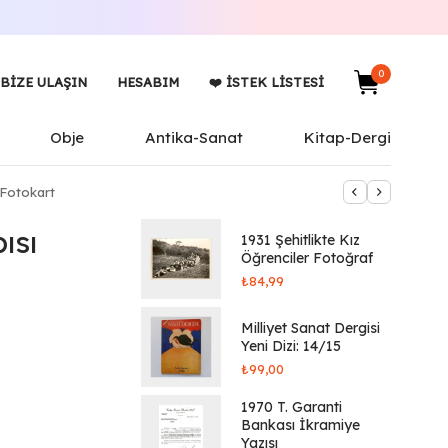
0
BIZE ULAŞIN
HESABIM
❤️ İSTEK LISTESI
Obje
Antika-Sanat
Kitap-Dergi
 Fotokart
ısı
1931 Şehitlikte Kız
Öğrenciler Fotoğraf
₺
84,99
Milliyet Sanat Dergisi
Yeni Dizi: 14/15
₺
99,00
1970 T. Garanti
Bankası İkramiye
Yazısı