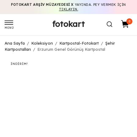
FOTOKART ARŞIV MÜZAYEDESI X
YAYINDA. PEY VERMEK IÇIN
TIKLAYIN.
fotokart
0
MENÜ
Ana Sayfa
/
Koleksiyon
/
Kartpostal-Fotokart
/
Şehir
Kartpostalları
/
Erzurum Genel Görünüş Kartpostal
İNDIRIM!