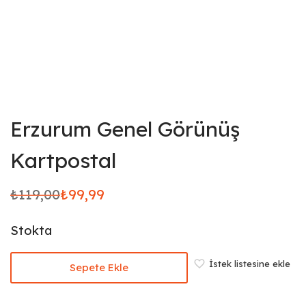
Erzurum Genel Görünüş
Kartpostal
₺
119,00
₺
99,99
Orijinal
Şu
fiyat:
andaki
Stokta
₺119,00.
fiyat:
₺99,99.
İstek listesine ekle
Sepete Ekle