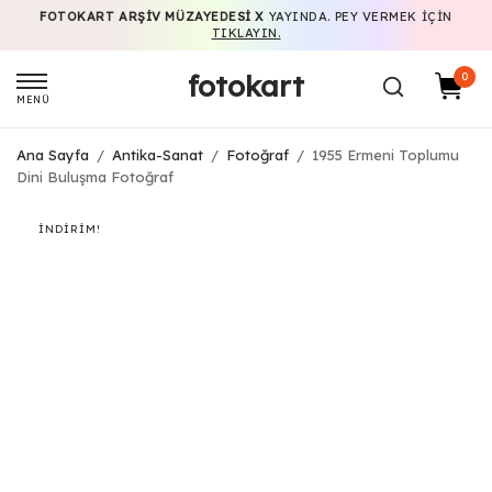
FOTOKART ARŞIV MÜZAYEDESI X
YAYINDA. PEY VERMEK IÇIN
TIKLAYIN.
fotokart
0
MENÜ
Ana Sayfa
/
Antika-Sanat
/
Fotoğraf
/
1955 Ermeni Toplumu
Dini Buluşma Fotoğraf
İNDIRIM!