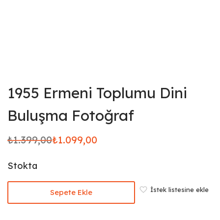
1955 Ermeni Toplumu Dini
Buluşma Fotoğraf
₺
1.399,00
₺
1.099,00
Orijinal
Şu andaki
fiyat:
fiyat:
Stokta
₺1.399,00.
₺1.099,00.
İstek listesine ekle
Sepete Ekle