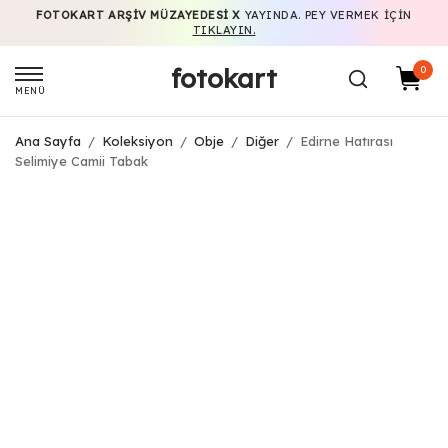
FOTOKART ARŞIV MÜZAYEDESI X
YAYINDA. PEY VERMEK IÇIN
TIKLAYIN.
fotokart
0
MENÜ
Ana Sayfa
/
Koleksiyon
/
Obje
/
Diğer
/
Edirne Hatırası
Selimiye Camii Tabak