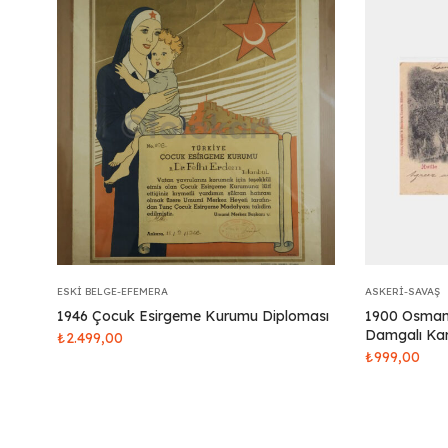
ESKI BELGE-EFEMERA
ASKERI-SAVAŞ
1946 Çocuk Esirgeme Kurumu Diploması
1900 Osmanl
Damgalı Kar
₺
2.499,00
₺
999,00