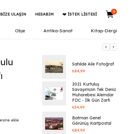
0
BIZE ULAŞIN
HESABIM
❤️ İSTEK LISTESI
Obje
Antika-Sanat
Kitap-Dergi
ulu
Sahilde Aile Fotoğraf
₺
84,99
ı
2021 Kurtuluş
Savaşımızın Tek Deniz
Muharebesi Alemdar
FDC - İlk Gün Zarfı
₺
54,99
Batman Genel
tesine ekle
Görünüş Kartpostal
₺
84,99