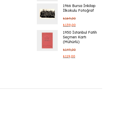
1966 Bursa İnkilap
İlkokulu Fotoğraf
₺
169,00
₺
139,00
1950 İstanbul Fatih
Seçmen Kartı
(Mühürlü)
₺
149,00
₺
119,00