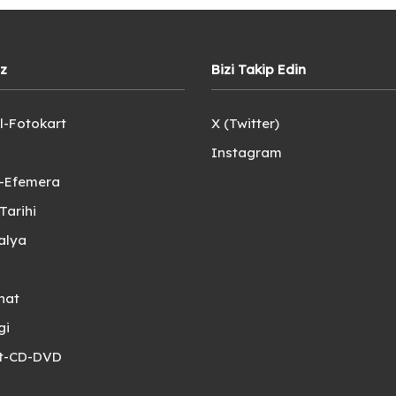
iz
Bizi Takip Edin
l-Fotokart
X (Twitter)
Instagram
e-Efemera
Tarihi
alya
nat
gi
et-CD-DVD