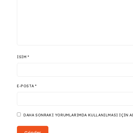
İSIM
*
E-POSTA
*
DAHA SONRAKI YORUMLARIMDA KULLANILMASI IÇIN ADI