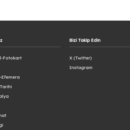
iz
Bizi Takip Edin
l-Fotokart
X (Twitter)
Instagram
e-Efemera
Tarihi
alya
nat
gi