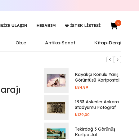
0
BIZE ULAŞIN
HESABIM
❤️ İSTEK LISTESI
Obje
Antika-Sanat
Kitap-Dergi
Kayakçı Konulu Yarış
Görüntüsü Kartpostal
arajı
₺
84,99
1953 Askerler Ankara
Stadyumu Fotoğraf
₺
129,00
Tekirdağ 3 Görünüş
Kartpostal