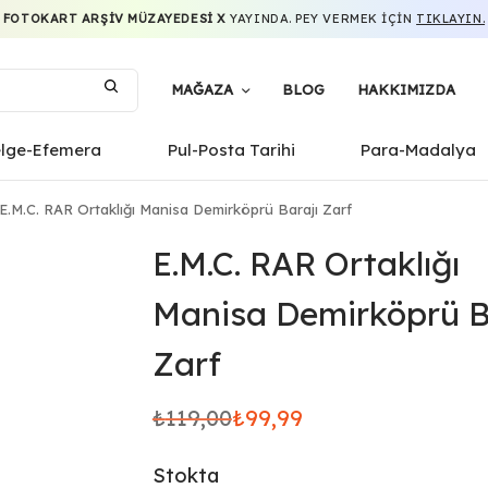
FOTOKART ARŞIV MÜZAYEDESI X
YAYINDA. PEY VERMEK IÇIN
TIKLAYIN.
MAĞAZA
BLOG
HAKKIMIZDA
elge-Efemera
Pul-Posta Tarihi
Para-Madalya
E.M.C. RAR Ortaklığı Manisa Demirköprü Barajı Zarf
E.M.C. RAR Ortaklığı
Manisa Demirköprü B
Zarf
₺
119,00
₺
99,99
Orijinal
Şu
fiyat:
andaki
Stokta
₺119,00.
fiyat: