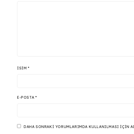
İSIM
*
E-POSTA
*
DAHA SONRAKI YORUMLARIMDA KULLANILMASI IÇIN ADI