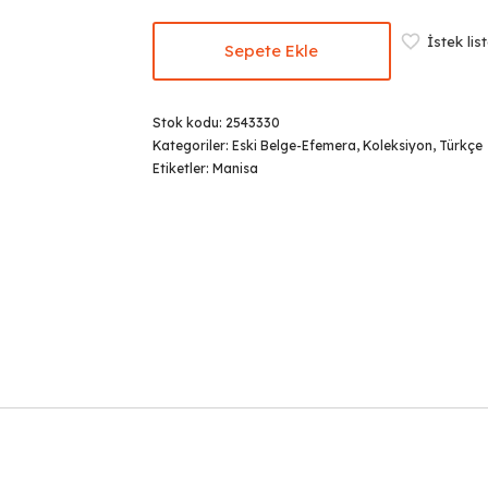
₺99,99.
İstek lis
Sepete Ekle
Stok kodu:
2543330
Kategoriler:
Eski Belge-Efemera
,
Koleksiyon
,
Türkçe
Etiketler:
Manisa