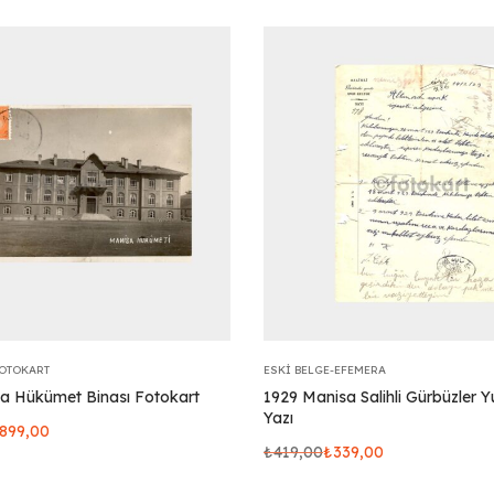
FOTOKART
ESKI BELGE-EFEMERA
a Hükümet Binası Fotokart
1929 Manisa Salihli Gürbüzler 
Yazı
899,00
₺
419,00
₺
339,00