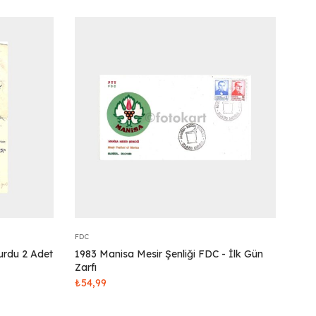
FDC
Yurdu 2 Adet
1983 Manisa Mesir Şenliği FDC - İlk Gün
Zarfı
₺
54,99