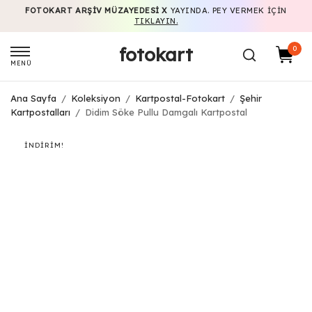
FOTOKART ARŞIV MÜZAYEDESI X
YAYINDA. PEY VERMEK IÇIN
TIKLAYIN.
fotokart
0
MENÜ
Ana Sayfa
/
Koleksiyon
/
Kartpostal-Fotokart
/
Şehir
Kartpostalları
/
Didim Söke Pullu Damgalı Kartpostal
İNDIRIM!