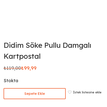
Didim Söke Pullu Damgalı
Kartpostal
₺
119,00
₺
99,99
Orijinal
Şu
fiyat:
andaki
Stokta
₺119,00.
fiyat:
₺99,99.
İstek listesine ekle
Sepete Ekle