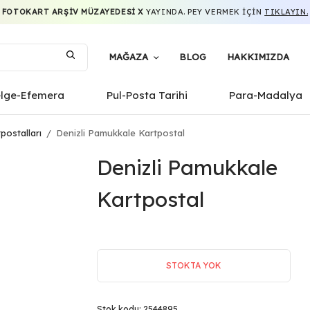
FOTOKART ARŞIV MÜZAYEDESI X
YAYINDA. PEY VERMEK IÇIN
TIKLAYIN.
MAĞAZA
BLOG
HAKKIMIZDA
elge-Efemera
Pul-Posta Tarihi
Para-Madalya
postalları
/
Denizli Pamukkale Kartpostal
Denizli Pamukkale
Kartpostal
STOKTA YOK
Stok kodu:
2544895