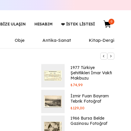
0
BIZE ULAŞIN
HESABIM
❤️ İSTEK LISTESI
Obje
Antika-Sanat
Kitap-Dergi
1977 Türkiye
Şehitlikleri İmar Vakfı
Makbuzu
₺
74,99
İzmir Fuarı Bayram
Tebrik Fotoğraf
₺
129,00
1966 Bursa Belde
Gazinosu Fotoğraf