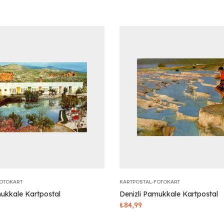
FOTOKART
KARTPOSTAL-FOTOKART
mukkale Kartpostal
Denizli Pamukkale Kartpostal
₺
84,99