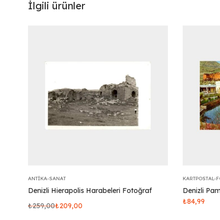
İlgili ürünler
ANTIKA-SANAT
KARTPOSTAL-
Denizli Hierapolis Harabeleri Fotoğraf
Denizli Pa
₺
84,99
₺
259,00
₺
209,00