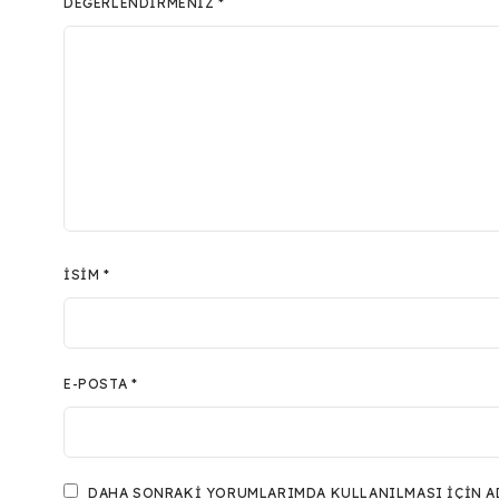
DEĞERLENDIRMENIZ
*
İSIM
*
E-POSTA
*
DAHA SONRAKI YORUMLARIMDA KULLANILMASI IÇIN ADI