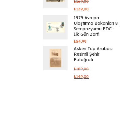
₺
169,00
₺
139,00
1979 Avrupa
Ulaştırma Bakanları 8.
Sempozyumu FDC -
İlk Gün Zarfı
₺
54,99
Askeri Top Arabası
Resimli Şehir
Fotoğrafı
₺
189,00
₺
149,00