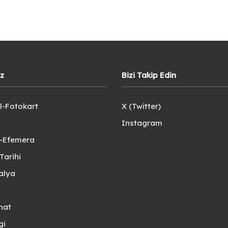
iz
Bizi Takip Edin
l-Fotokart
X (Twitter)
Instagram
e-Efemera
Tarihi
alya
nat
gi