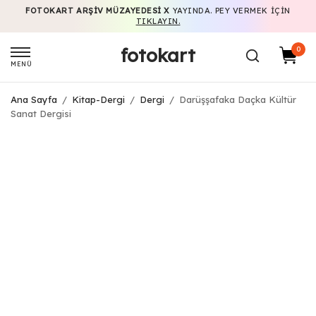
FOTOKART ARŞIV MÜZAYEDESI X
YAYINDA. PEY VERMEK IÇIN
TIKLAYIN.
fotokart
0
MENÜ
Ana Sayfa
/
Kitap-Dergi
/
Dergi
/
Darüşşafaka Daçka Kültür
Sanat Dergisi