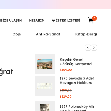
0
BIZE ULAŞIN
HESABIM
❤️ İSTEK LISTESI
Obje
Antika-Sanat
Kitap-Dergi
Kırşehir Genel
Görünüş Kartpostal
ğraf
₺
109,00
1975 Beyoğlu 3 Adet
Havagazı Makbuzu
₺
159,00
₺
129,00
1937 Polonezköy Atlı
Çocuk Fotoğraf