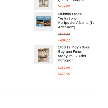
₺
109,00
Muhittin Eroğlu -
Yeşilin Sonu
Kartpostal Albümü (11
Adet Kart)
₺
549,00
₺
439,00
1950 19 Mayıs Spor
Bayramı Fener
Stadyumu 2 Adet
Fotoğraf
₺
259,00
₺
209,00