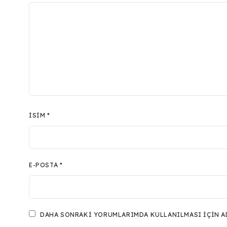
İSIM
*
E-POSTA
*
DAHA SONRAKI YORUMLARIMDA KULLANILMASI IÇIN ADI