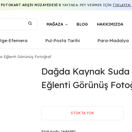
FOTOKART ARŞIV MÜZAYEDESI X
YAYINDA. PEY VERMEK IÇIN
TIKLAYIN.
MAĞAZA
BLOG
HAKKIMIZDA
elge-Efemera
Pul-Posta Tarihi
Para-Madalya
 Eğlenti Görünüş Fotoğraf
Dağda Kaynak Suda
Eğlenti Görünüş Foto
STOKTA YOK
Stok kodu:
1646981