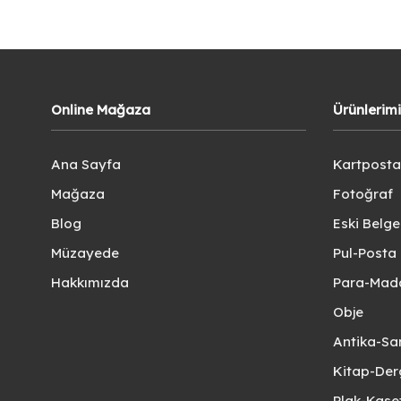
Online Mağaza
Ürünlerim
Ana Sayfa
Kartposta
Mağaza
Fotoğraf
Blog
Eski Belg
Müzayede
Pul-Posta 
Hakkımızda
Para-Mad
Obje
Antika-Sa
Kitap-Der
Plak-Kas