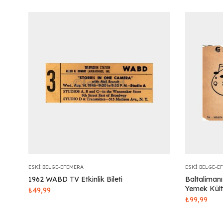
ESKI BELGE-EFEMERA
ESKI BELGE-E
1962 WABD TV Etkinlik Bileti
Baltaliman
Yemek Kült
₺
49,99
₺
99,99