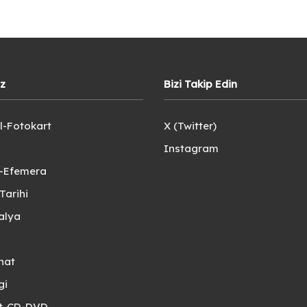
iz
Bizi Takip Edin
l-Fotokart
X (Twitter)
Instagram
e-Efemera
Tarihi
alya
nat
gi
et-CD-DVD