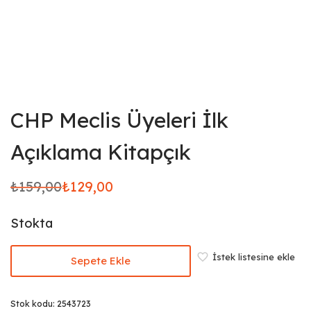
CHP Meclis Üyeleri İlk
Açıklama Kitapçık
₺
159,00
₺
129,00
Orijinal
Şu
fiyat:
andaki
Stokta
₺159,00.
fiyat:
₺129,00.
İstek listesine ekle
Sepete Ekle
Stok kodu:
2543723