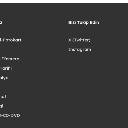
iz
Bizi Takip Edin
l-Fotokart
X (Twitter)
Instagram
e-Efemera
Tarihi
alya
nat
gi
et-CD-DVD