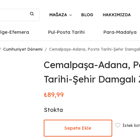
MAĞAZA
BLOG
HAKKIMIZDA
elge-Efemera
Pul-Posta Tarihi
Para-Madalya
/
Cumhuriyet Dönemi
/
Cemalpaşa-Adana, Posta Tarihi-Şehir Damgalı
Cemalpaşa-Adana, P
Tarihi-Şehir Damgalı 
₺
89,99
Stokta
İstek lis
Sepete Ekle