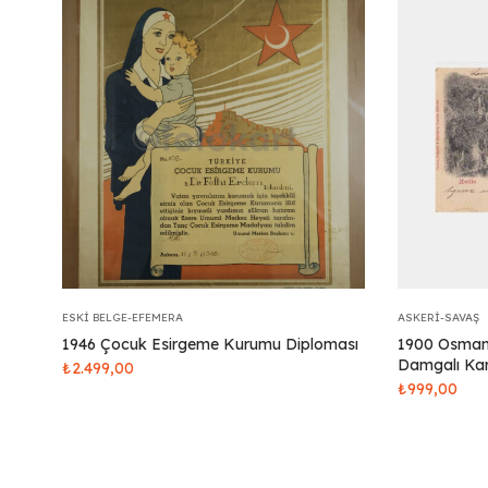
ESKI BELGE-EFEMERA
ASKERI-SAVAŞ
1946 Çocuk Esirgeme Kurumu Diploması
1900 Osmanl
Damgalı Kar
₺
2.499,00
₺
999,00