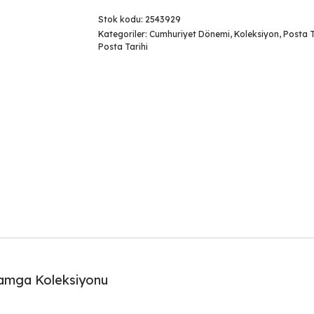
Stok kodu:
2543929
Kategoriler:
Cumhuriyet Dönemi
,
Koleksiyon
,
Posta T
Posta Tarihi
Damga Koleksiyonu