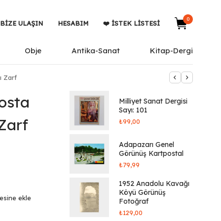
0
BIZE ULAŞIN
HESABIM
❤️ İSTEK LISTESI
Obje
Antika-Sanat
Kitap-Dergi
 Zarf
osta
Milliyet Sanat Dergisi
Sayı: 101
Zarf
₺
99,00
Adapazarı Genel
Görünüş Kartpostal
₺
79,99
1952 Anadolu Kavağı
Köyü Görünüş
tesine ekle
Fotoğraf
₺
129,00