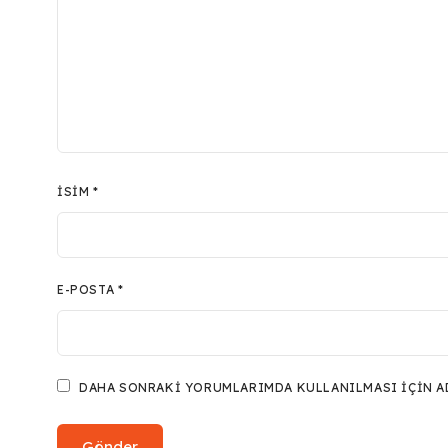
İSIM
*
E-POSTA
*
DAHA SONRAKI YORUMLARIMDA KULLANILMASI IÇIN ADI