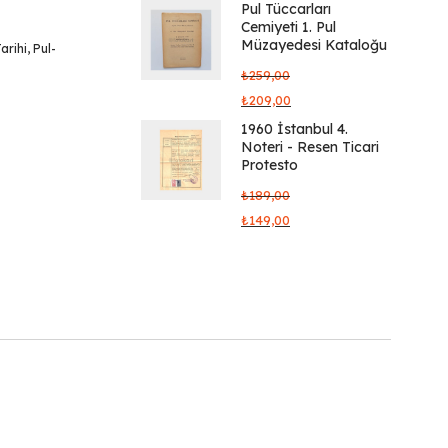
Pul Tüccarları
Cemiyeti 1. Pul
Müzayedesi Kataloğu
arihi
,
Pul-
₺
259,00
₺
209,00
1960 İstanbul 4.
Noteri - Resen Ticari
Protesto
₺
189,00
₺
149,00