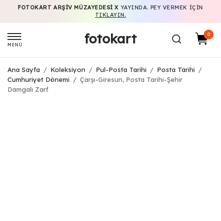
FOTOKART ARŞIV MÜZAYEDESI X
YAYINDA. PEY VERMEK IÇIN
TIKLAYIN.
fotokart
0
MENÜ
Ana Sayfa
/
Koleksiyon
/
Pul-Posta Tarihi
/
Posta Tarihi
/
Cumhuriyet Dönemi
/
Çarşı-Giresun, Posta Tarihi-Şehir
Damgalı Zarf