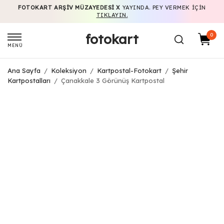
FOTOKART ARŞIV MÜZAYEDESI X
YAYINDA. PEY VERMEK IÇIN
TIKLAYIN.
fotokart
0
MENÜ
Ana Sayfa
/
Koleksiyon
/
Kartpostal-Fotokart
/
Şehir
Kartpostalları
/
Çanakkale 3 Görünüş Kartpostal