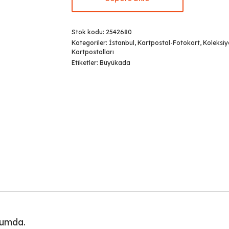
Stok kodu:
2542680
Kategoriler:
İstanbul
,
Kartpostal-Fotokart
,
Koleksi
Kartpostalları
Etiketler:
Büyükada
rumda.