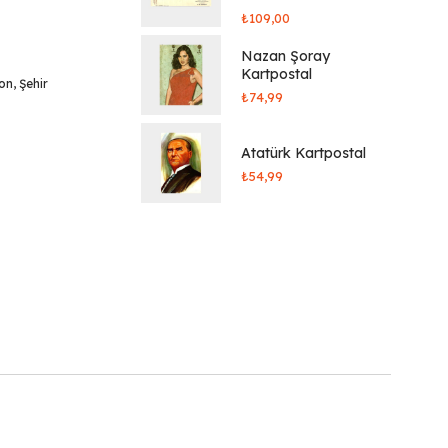
₺
109,00
Nazan Şoray
Kartpostal
yon
,
Şehir
₺
74,99
Atatürk Kartpostal
₺
54,99