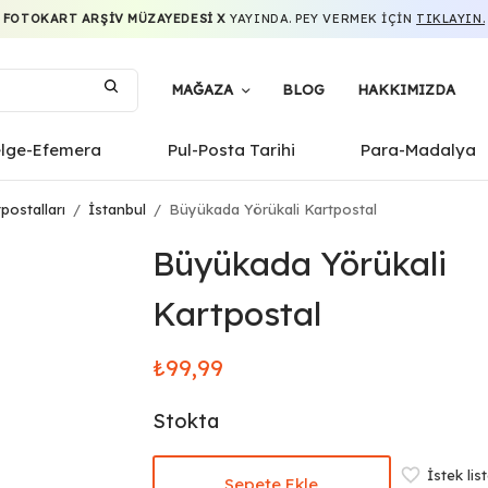
FOTOKART ARŞIV MÜZAYEDESI X
YAYINDA. PEY VERMEK IÇIN
TIKLAYIN.
MAĞAZA
BLOG
HAKKIMIZDA
elge-Efemera
Pul-Posta Tarihi
Para-Madalya
postalları
/
İstanbul
/
Büyükada Yörükali Kartpostal
Büyükada Yörükali
Kartpostal
₺
99,99
Stokta
İstek lis
Sepete Ekle