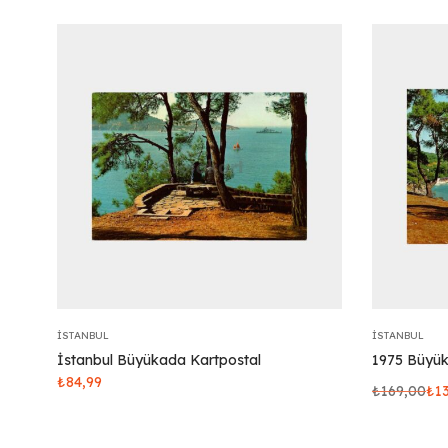
İSTANBUL
İSTANBUL
İstanbul Büyükada Kartpostal
1975 Büyük
₺
84,99
₺
169,00
₺
1