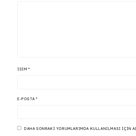
İSIM
*
E-POSTA
*
DAHA SONRAKI YORUMLARIMDA KULLANILMASI IÇIN ADI