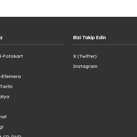
iz
Bizi Takip Edin
l-Fotokart
X (Twitter)
Instagram
e-Efemera
Tarihi
alya
nat
gi
et-CD-DVD