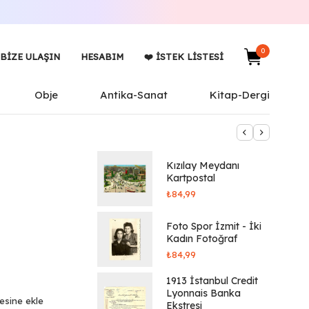
0
BIZE ULAŞIN
HESABIM
❤️ İSTEK LISTESI
Obje
Antika-Sanat
Kitap-Dergi
Kızılay Meydanı
Kartpostal
₺
84,99
Foto Spor İzmit - İki
Kadın Fotoğraf
₺
84,99
1913 İstanbul Credit
Lyonnais Banka
tesine ekle
Ekstresi