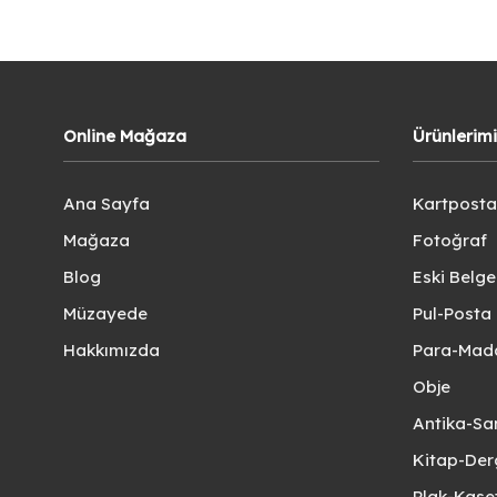
Online Mağaza
Ürünlerim
Ana Sayfa
Kartposta
Mağaza
Fotoğraf
Blog
Eski Belg
Müzayede
Pul-Posta 
Hakkımızda
Para-Mad
Obje
Antika-Sa
Kitap-Der
Plak-Kas