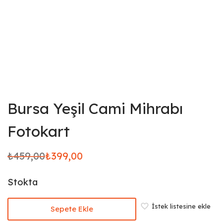
Bursa Yeşil Cami Mihrabı
Fotokart
₺
459,00
₺
399,00
Orijinal
Şu
fiyat:
andaki
Stokta
₺459,00.
fiyat:
₺399,00.
İstek listesine ekle
Sepete Ekle