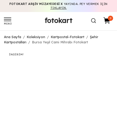
FOTOKART ARŞIV MÜZAYEDESI X
YAYINDA. PEY VERMEK IÇIN
TIKLAYIN.
fotokart
0
MENÜ
Ana Sayfa
/
Koleksiyon
/
Kartpostal-Fotokart
/
Şehir
Kartpostalları
/
Bursa Yeşil Cami Mihrabı Fotokart
İNDIRIM!