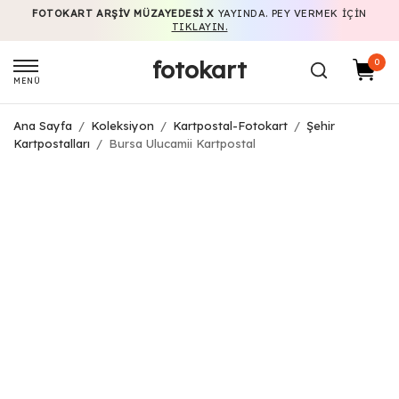
FOTOKART ARŞIV MÜZAYEDESI X
YAYINDA. PEY VERMEK IÇIN
TIKLAYIN.
fotokart
0
MENÜ
Ana Sayfa
/
Koleksiyon
/
Kartpostal-Fotokart
/
Şehir
Kartpostalları
/
Bursa Ulucamii Kartpostal